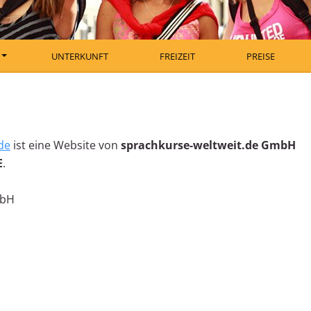
UNTERKUNFT
FREIZEIT
PREISE
de
ist eine Website von
sprachkurse-weltweit.de GmbH
E
.
mbH